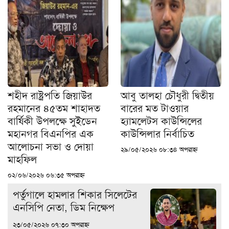
শহীদ রাষ্ট্রপতি জিয়াউর
আবু তালহা চৌধুরী দ্বিতীয়
রহমানের ৪৫তম শাহাদত
বারের মত টাওয়ার
বার্ষিকী উপলক্ষে সুইডেন
হ‍্যামলেটস কাউন্সিলের
মহানগর বিএনপির এক
কাউন্সিলার নির্বাচিত
আলোচনা সভা ও দোয়া
২৯/০৫/২০২৬ ০৮:৩৪ অপরাহ্ন
মাহফিল
০২/০৬/২০২৬ ০৬:৩৫ অপরাহ্ন
পর্তুগালে হামলার শিকার সিলেটের
এনসিপি নেতা, ডিম নিক্ষেপ
২৩/০৫/২০২৬ ০৭:৩০ অপরাহ্ন