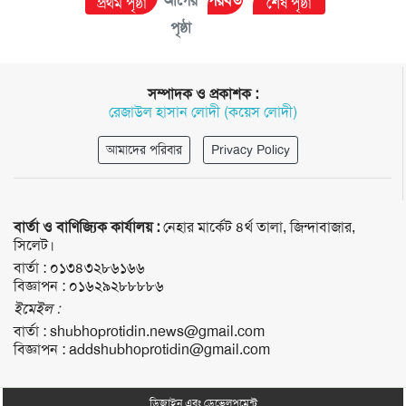
আগের
পরবর্তী
প্রথম পৃষ্ঠা
শেষ পৃষ্ঠা
পৃষ্ঠা
পৃষ্ঠা
সম্পাদক ও প্রকাশক :
রেজাউল হাসান লোদী (কয়েস লোদী)
আমাদের পরিবার
Privacy Policy
বার্তা ও বাণিজ্যিক কার্যালয় :
নেহার মার্কেট ৪র্থ তালা, জিন্দাবাজার,
সিলেট।
বার্তা :
০১৩৪৩২৮৬১৬৬
বিজ্ঞাপন :
০১৬২৯২৮৮৮৮৬
ইমেইল :
বার্তা :
shubhoprotidin.news@gmail.com
বিজ্ঞাপন :
addshubhoprotidin@gmail.com
ডিজাইন এবং ডেভেলপমেন্ট