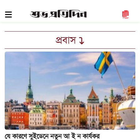
সিলেট
জুড়ে
সিলেট
প্রবাস
সুনামগঞ্জ
মৌলভীবাজার
হবিগঞ্জ
জাতীয়
রাজনীতি
দেশজুড়ে
আন্তর্জাতিক
প্রবাস
গণমাধ্যম
যে কারণে সুইডেনে নতুন আ ই ন কার্যকর