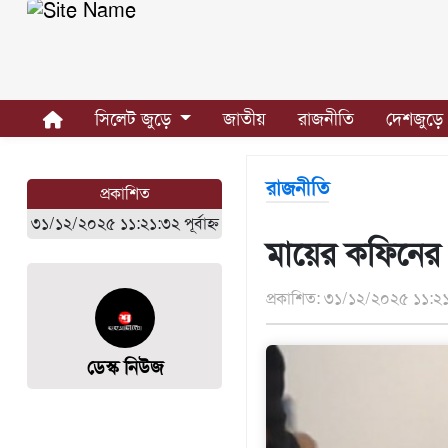
সিলেট
জুড়ে
সিলেট জুড়ে
জাতীয়
রাজনীতি
দেশজুড়ে
সিলেট
সুনামগঞ্জ
রাজনীতি
প্রকাশিত
মৌলভীবাজার
৩১/১২/২০২৫ ১১:২১:৩২ পূর্বাহ্ন
হবিগঞ্জ
মায়ের কফিনে
জাতীয়
প্রকাশিত: ৩১/১২/২০২৫ ১১:২১:৩
রাজনীতি
দেশজুড়ে
ডেস্ক নিউজ
আন্তর্জাতিক
প্রবাস