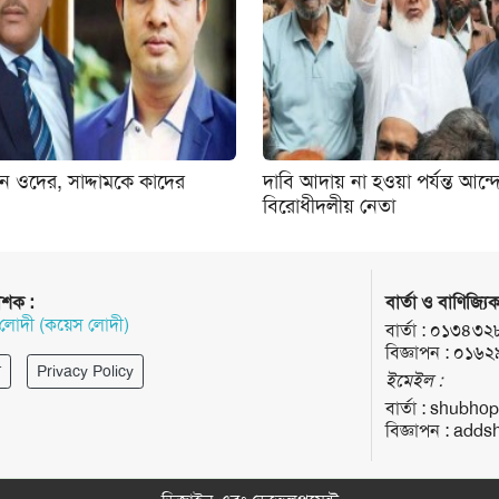
ন ওদের, সাদ্দামকে কাদের
দাবি আদায় না হওয়া পর্যন্ত আন
বিরোধীদলীয় নেতা
াশক :
বার্তা ও বাণিজ্যিক
 লোদী (কয়েস লোদী)
বার্তা :
০১৩৪৩২
বিজ্ঞাপন :
০১৬২
র
Privacy Policy
ইমেইল :
বার্তা :
shubhop
বিজ্ঞাপন :
addsh