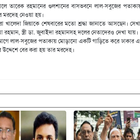
সকালে তারেক রহমানের গুলশানের বাসভবনে লাল-সবুজের পতাকায
র মরদেহ নেওয়া হয়।
রা খালেদা জিয়াকে শেষবারের মতো শ্রদ্ধা জানাতে আসছেন। সে
 রহমান, স্ত্রী ডা. জুবাইদা রহমানসহ দলের নেতাদেরও দেখা যায়।
আগে লাল-সবুজের পতাকায় মোড়ানো একটি গাড়িতে করে ঢাকার এ
উদ্দেশে বের করা হয় তার মরদেহ।