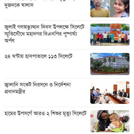
দুজনকে খালাস
জুলাই গণঅভ্যুত্থান দিবস উপলক্ষে সিলেটে
স্মৃতিসৌধে মহানগর বিএনপির পুষ্পার্ঘ্য
অর্পণ
২৪ ঘন্টায় হাসপাতালে ১১৩ সিলেটে
জ্বালানি সংকট নিরসনে ৩ নির্দেশনা
প্রধানমন্ত্রীর
হামের উপসর্গে আরও ২ শিশুর মৃত্যু সিলেটে