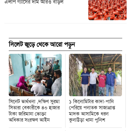
এলপি গ্যাসের দাম আরও বাড়ল
সিলেট জুড়ে থেকে আরো পড়ুন
সিলেট ভার্থখলা ,দক্ষিণ সুরমা
১ কিলোমিটার কাদা-পানি
সিতারা বেকারীকে ৪০ হাজার
পেরিয়ে পলাতক সাজাপ্রাপ্ত
টাকা জরিমানা ভোক্তা
মাদক আসামিকে ধরল
অধিকার সংরক্ষণ আইন
কুলাউড়া থানা পুলিশ