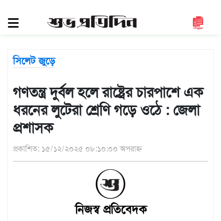
সিলেট
জুড়ে
সিলেট
সিলেট জুড়ে
সুনামগঞ্জ
মৌলভীবাজার
গণতন্ত্র দুর্বল হলে রাষ্ট্রের চারপাশে এক
হবিগঞ্জ
ধরনের লুটেরা শ্রেণি গড়ে ওঠে : জেলা
জাতীয়
প্রশাসক
রাজনীতি
প্রকাশিত: ১৫/১২/২০২৫ ০৮:১০:০০ অপরাহ্ন
দেশজুড়ে
আন্তর্জাতিক
প্রবাস
নিজস্ব প্রতিবেদক
গণমাধ্যম