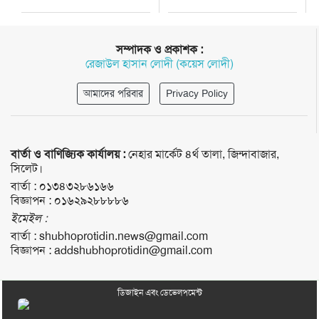
সম্পাদক ও প্রকাশক :
রেজাউল হাসান লোদী (কয়েস লোদী)
আমাদের পরিবার
Privacy Policy
বার্তা ও বাণিজ্যিক কার্যালয় :
নেহার মার্কেট ৪র্থ তালা, জিন্দাবাজার,
সিলেট।
বার্তা :
০১৩৪৩২৮৬১৬৬
বিজ্ঞাপন :
০১৬২৯২৮৮৮৮৬
ইমেইল :
বার্তা :
shubhoprotidin.news@gmail.com
বিজ্ঞাপন :
addshubhoprotidin@gmail.com
ডিজাইন এবং ডেভেলপমেন্ট