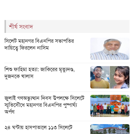
শীর্ষ সংবাদ
সিলেট মহানগর বিএনপির সভাপতির
দায়িত্বে ফিরলেন নাসিম
শিশু ফাহিমা হত্যা: জাকিরের মৃত্যুদণ্ড,
দুজনকে খালাস
জুলাই গণঅভ্যুত্থান দিবস উপলক্ষে সিলেটে
স্মৃতিসৌধে মহানগর বিএনপির পুষ্পার্ঘ্য
অর্পণ
২৪ ঘন্টায় হাসপাতালে ১১৩ সিলেটে