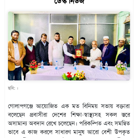
ডেস্ক নিউজ
খেলাধুলা
বিনোদন
এক্সক্লুসিভ
শিক্ষাঙ্গন
অর্থনীতি
মতামত
অন্যান্য
ছবি: ।
লাইফস্টাইল
গোলাপগঞ্জে আয়োজিত এক মত বিনিময় সভায় বক্তারা
বলেছেন প্রবাসীরা দেশের শিক্ষা-স্বাস্থ্যসহ সকল স্তরে
অসামান্য অবদান রেখে চলেছেন। পরিকল্পিত এবং সমন্বিত
ভাবে এ কাজ করলে সাধারণ মানুষ আরো বেশী উপকৃত