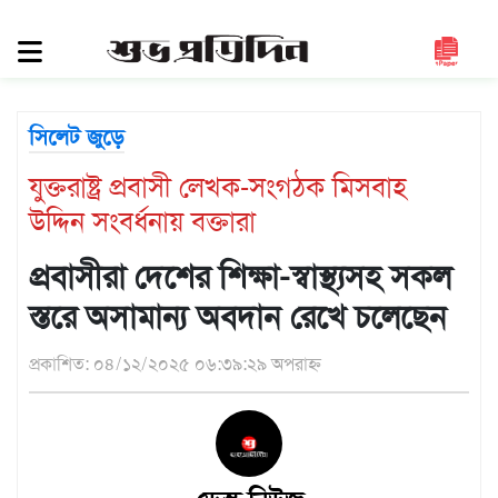
সিলেট
জুড়ে
সিলেট
সিলেট জুড়ে
সুনামগঞ্জ
যুক্তরাষ্ট্র প্রবাসী লেখক-সংগঠক মিসবাহ
মৌলভীবাজার
উদ্দিন সংবর্ধনায় বক্তারা
হবিগঞ্জ
জাতীয়
প্রবাসীরা দেশের শিক্ষা-স্বাস্থ্যসহ সকল
রাজনীতি
স্তরে অসামান্য অবদান রেখে চলেছেন
দেশজুড়ে
প্রকাশিত: ০৪/১২/২০২৫ ০৬:৩৯:২৯ অপরাহ্ন
আন্তর্জাতিক
প্রবাস
গণমাধ্যম