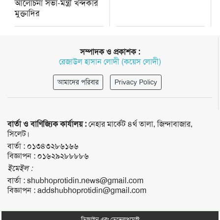
আলোচনা সভা-মন্ত্রী খন্দকার
মুক্তাদির
সম্পাদক ও প্রকাশক :
রেজাউল হাসান লোদী (কয়েস লোদী)
আমাদের পরিবার
Privacy Policy
বার্তা ও বাণিজ্যিক কার্যালয় :
নেহার মার্কেট ৪র্থ তালা, জিন্দাবাজার,
সিলেট।
বার্তা :
০১৩৪৩২৮৬১৬৬
বিজ্ঞাপন :
০১৬২৯২৮৮৮৮৬
ইমেইল :
বার্তা :
shubhoprotidin.news@gmail.com
বিজ্ঞাপন :
addshubhoprotidin@gmail.com
ডিজাইন এবং ডেভেলপমেন্ট