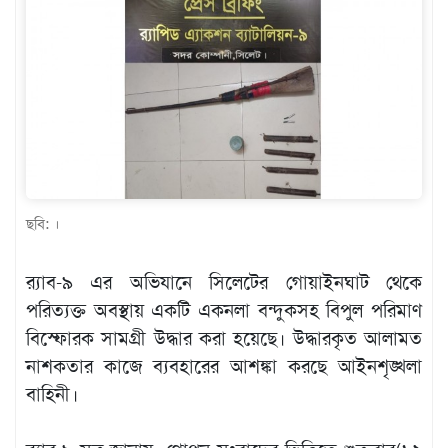
খেলাধুলা
বিনোদন
এক্সক্লুসিভ
শিক্ষাঙ্গন
অর্থনীতি
মতামত
ছবি: ।
অন্যান্য
র‌্যাব-৯ এর অভিযানে সিলেটের গোয়াইনঘাট থেকে
লাইফস্টাইল
পরিত্যক্ত অবস্থায় একটি একনলা বন্দুকসহ বিপুল পরিমাণ
বিস্ফোরক সামগ্রী উদ্ধার করা হয়েছে। উদ্ধারকৃত আলামত
নাশকতার কাজে ব্যবহারের আশঙ্কা করছে আইনশৃঙ্খলা
বাহিনী।