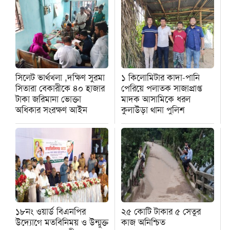
সিলেট ভার্থখলা ,দক্ষিণ সুরমা
১ কিলোমিটার কাদা-পানি
সিতারা বেকারীকে ৪০ হাজার
পেরিয়ে পলাতক সাজাপ্রাপ্ত
টাকা জরিমানা ভোক্তা
মাদক আসামিকে ধরল
অধিকার সংরক্ষণ আইন
কুলাউড়া থানা পুলিশ
১৮নং ওয়ার্ড বিএনপির
২৫ কোটি টাকার ৫ সেতুর
উদ্যোগে মতবিনিময় ও উন্মুক্ত
কাজ অনিশ্চিত