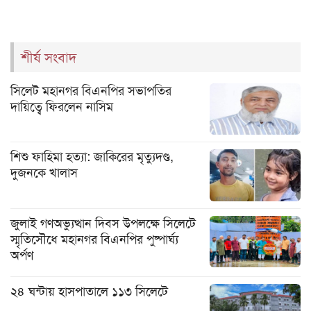
শীর্ষ সংবাদ
সিলেট মহানগর বিএনপির সভাপতির
দায়িত্বে ফিরলেন নাসিম
শিশু ফাহিমা হত্যা: জাকিরের মৃত্যুদণ্ড,
দুজনকে খালাস
জুলাই গণঅভ্যুত্থান দিবস উপলক্ষে সিলেটে
স্মৃতিসৌধে মহানগর বিএনপির পুষ্পার্ঘ্য
অর্পণ
২৪ ঘন্টায় হাসপাতালে ১১৩ সিলেটে